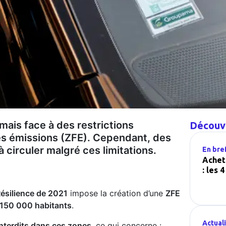
rmais face à des restrictions
Découvr
les émissions (ZFE). Cependant, des
à circuler malgré ces limitations.
En bre
Achet
: les 
 Résilience de 2021
impose la création d’une
ZFE
 150 000 habitants
.
Actual
interdits dans ces zones
, ce qui concerne :