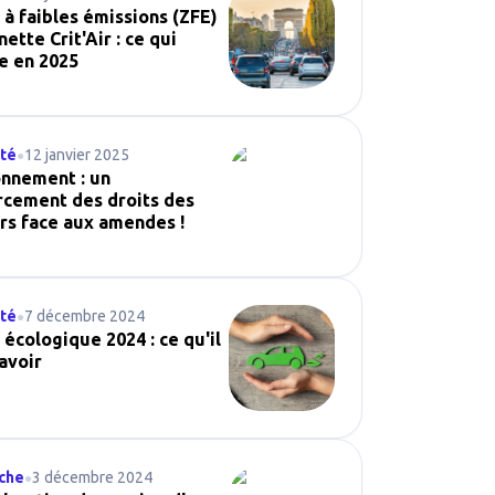
 à faibles émissions (ZFE)
nette Crit'Air : ce qui
e en 2025
ité
12 janvier 2025
●
onnement : un
rcement des droits des
rs face aux amendes !
ité
7 décembre 2024
●
écologique 2024 : ce qu'il
avoir
che
3 décembre 2024
●