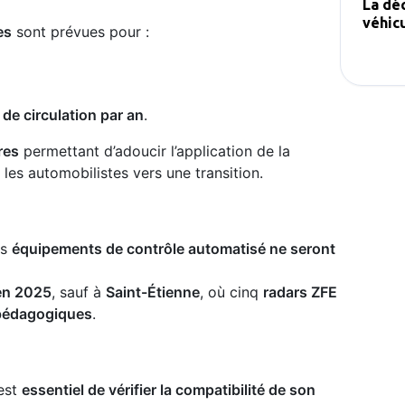
La déc
véhic
es
sont prévues pour :
 de circulation par an
.
res
permettant d’adoucir l’application de la
es automobilistes vers une transition.
es
équipements de contrôle automatisé ne seront
en 2025
, sauf à
Saint-Étienne
, où cinq
radars ZFE
 pédagogiques
.
 est
essentiel de vérifier la compatibilité de son