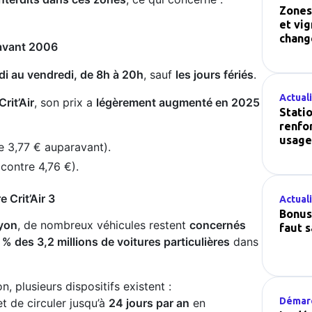
Zones
et vig
chang
 avant 2006
di au vendredi, de 8h à 20h
, sauf
les jours fériés
.
Actual
Crit’Air
, son prix a
légèrement augmenté en 2025
Stati
renfo
usage
e 3,77 € auparavant).
contre 4,76 €).
 Crit’Air 3
Actual
Bonus 
Lyon
, de nombreux véhicules restent
concernés
faut s
 % des 3,2 millions de voitures particulières
dans
n, plusieurs dispositifs existent :
Démar
 de circuler jusqu’à
24 jours par an
en